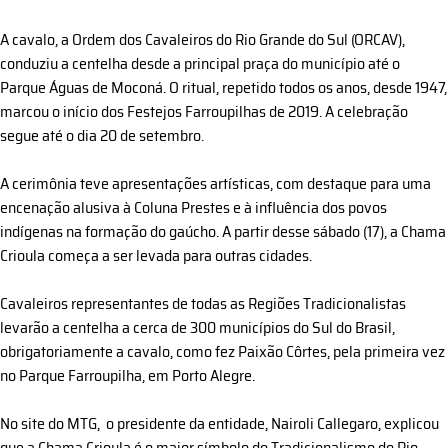
A cavalo, a Ordem dos Cavaleiros do Rio Grande do Sul (ORCAV),
conduziu a centelha desde a principal praça do município até o
Parque Águas de Moconá. O ritual, repetido todos os anos, desde 1947,
marcou o início dos Festejos Farroupilhas de 2019. A celebração
segue até o dia 20 de setembro.
A cerimônia teve apresentações artísticas, com destaque para uma
encenação alusiva à Coluna Prestes e à influência dos povos
indígenas na formação do gaúcho. A partir desse sábado (17), a Chama
Crioula começa a ser levada para outras cidades.
Cavaleiros representantes de todas as Regiões Tradicionalistas
levarão a centelha a cerca de 300 municípios do Sul do Brasil,
obrigatoriamente a cavalo, como fez Paixão Côrtes, pela primeira vez
no Parque Farroupilha, em Porto Alegre.
No site do MTG, o presidente da entidade, Nairoli Callegaro, explicou
que a Chama Crioula é o maior símbolo do Tradicionalismo do Rio