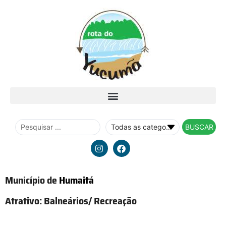
BUSCAR
Município de
Humaitá
Atrativo:
Balneários/ Recreação