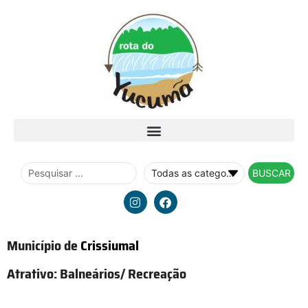
BUSCAR
Município de
Crissiumal
Atrativo:
Balneários/ Recreação