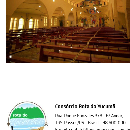
Consórcio Rota do Yucumã
Rua: Roque Gonzales 378 – 6° Andar,
Três Passos/RS – Brasil – 98.600-000
E-mail: contato@turismoyucuma.com.b