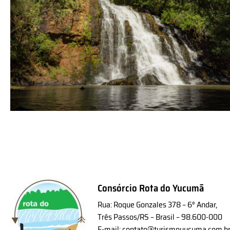
Consórcio Rota do Yucumã
Rua: Roque Gonzales 378 – 6° Andar,
Três Passos/RS – Brasil – 98.600-000
E-mail: contato@turismoyucuma.com.b