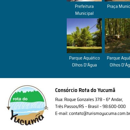
Prefeitura
Praça Munic
Municipal
Parque Aquático
Parque Aquá
Olhos D’Água
Olhos D’Á
Consórcio Rota do Yucumã
Rua: Roque Gonzales 378 – 6° Andar,
Três Passos/RS – Brasil – 98.600-000
E-mail: contato@turismoyucuma.com.b