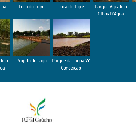
ipal
Toca do Tigre
Toca do Tigre
Parque Aquático
Olhos D’Água
tico
Projeto do Lago
Parque da Lagoa Vó
gua
Conceição
r