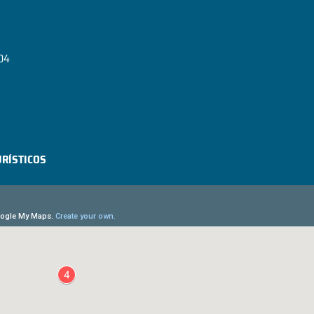
04
r
URÍSTICOS