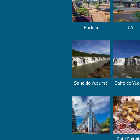
Pórtico
CAT
Salto do Yucumã
Salto do Yu
Café Coloni