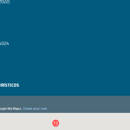
 2022)
-4024
URÍSTICOS