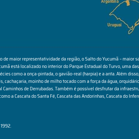
ivo de maior representatividade da região, o Salto do Yucumã – maior 
cumã está localizado no interior do Parque Estadual do Turvo, uma d
cies como a onça-pintada, o gavião-real (harpia) e a anta. Além disso,
is, cachaçaria, moinho de milho tocado com a força da água, orquidár
l Caminhos de Derrubadas. Também é possível desfrutar da infraestrut
omo a Cascata do Santa Fé, Cascata das Andorinhas, Cascata do Infern
 1992.