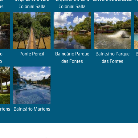
as
Colonial Salla
Colonial Salla
do
Ponte Pencil
Balneário Parque
Balneário Parque
B
o
das Fontes
das Fontes
rtens
Balneário Martens