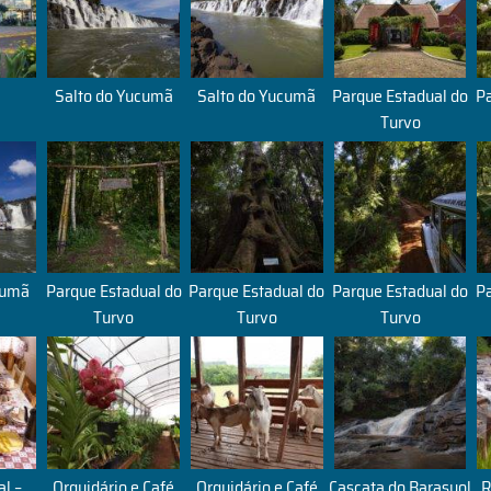
Salto do Yucumã
Salto do Yucumã
Parque Estadual do
Pa
Turvo
cumã
Parque Estadual do
Parque Estadual do
Parque Estadual do
Pa
Turvo
Turvo
Turvo
al –
Orquidário e Café
Orquidário e Café
Cascata do Barasuol
R