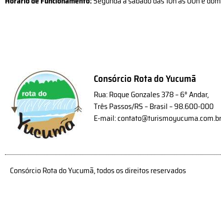
Horário de Funcionamento:
Segunda a sábado das 10h ás 00h e dom
Consórcio Rota do Yucumã
Rua: Roque Gonzales 378 – 6° Andar,
Três Passos/RS – Brasil – 98.600-000
E-mail: contato@turismoyucuma.com.b
Consórcio Rota do Yucumã, todos os direitos reservados