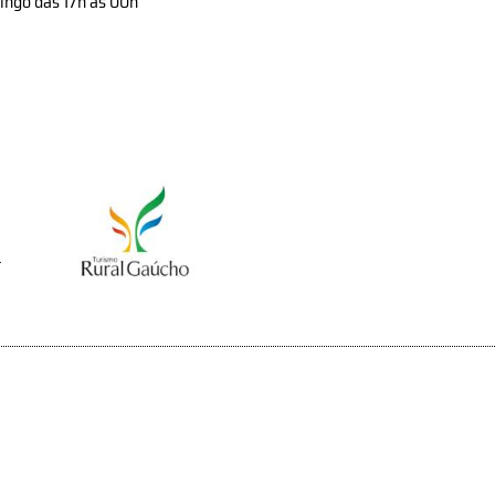
ingo das 17h ás 00h
r