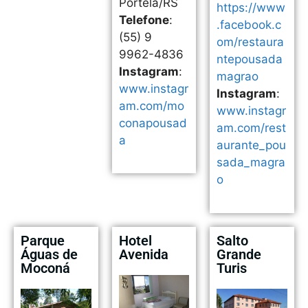
Portela/RS
https://www
Telefone
:
.facebook.c
(55) 9
om/restaura
9962-4836
ntepousada
Instagram
:
magrao
www.instagr
Instagram
:
am.com/mo
www.instagr
conapousad
am.com/rest
a
aurante_pou
sada_magra
o
Parque
Hotel
Salto
Águas de
Avenida
Grande
Moconá
Turis