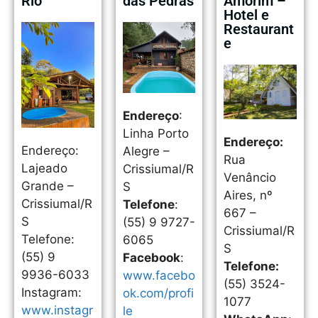
Rio
das Pedras
Amorim –
Hotel e
Restaurant
e
Endereço
:
Linha Porto
Endereço:
Endereço:
Alegre –
Rua
Lajeado
Crissiumal/R
Venâncio
Grande –
S
Aires, nº
Crissiumal/R
Telefone
:
667 –
S
(55) 9 9727-
Crissiumal/R
Telefone:
6065
S
(55) 9
Facebook
:
Telefone:
9936-6033
www.facebo
(55) 3524-
Instagram:
ok.com/profi
1077
www.instagr
le