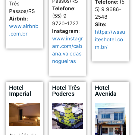
Passos/RS
Telefone:
(5
Três
Telefone
:
5) 9 9686-
Passos/RS
(55) 9
2548
Airbnb:
9720-1727
Site:
www.airbnb
Instagram
:
https://wssu
.com.br
www.instagr
iteshotel.co
am.com/cab
m.br/
ana.valedas
nogueiras
Hotel
Hotel Três
Hotel
Imperial
Poderes
Avenida