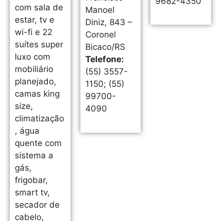
9682-4350
com sala de
Manoel
estar, tv e
Diniz, 843 –
wi-fi e 22
Coronel
suítes super
Bicaco/RS
luxo com
Telefone:
mobiliário
(55) 3557-
planejado,
1150; (55)
camas king
99700-
size,
4090
climatização
, água
quente com
sistema a
gás,
frigobar,
smart tv,
secador de
cabelo,